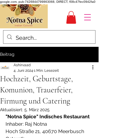
google.com, pub-7426844799863068, DIRECT, f08c47fec0942fa0
Beitrag
Ashirvaad
4. Juni 2024
1 Min. Lesezeit
Hochzeit, Geburtstage,
Komunion, Trauerfeier,
Firmung und Catering
Aktualisiert:
5. März 2025
"Notna Spice" Indisches Restaurant
Inhaber: Raj Notna
Hoch Straße 21, 40670 Meerbusch 