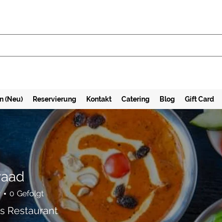
n (Neu)
Reservierung
Kontakt
Catering
Blog
Gift Card
vaad
r
0
Gefolgt
s Restaurant