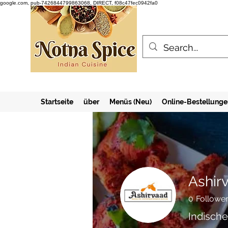
google.com, pub-7426844799863068, DIRECT, f08c47fec0942fa0
Startseite
über
Menüs (Neu)
Online-Bestellunge
Ashir
0
Followe
Indische