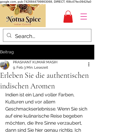
google.com, pub-7426844799863068, DIRECT, f08c47fec0942fa0
Beitrag
PRASHANT KUMAR MASIH
9. Feb.
3 Min. Lesezeit
Erleben Sie die authentischen
indischen Aromen
Indien ist ein Land voller Farben, 
Kulturen und vor allem 
Geschmackserlebnisse. Wenn Sie sich 
auf eine kulinarische Reise begeben 
möchten, die Ihre Sinne verzaubert, 
dann sind Sie hier genau richtig. Ich 