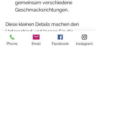
gemeinsam verschiedene 
Geschmacksrichtungen.
Diese kleinen Details machen den 
Unterschied und lassen Sie die 
authentischen indischen Aromen 
Phone
Email
Facebook
Instagram
noch intensiver erleben.
Warum Notna Spice Ihre erste 
Wahl für authentische indische 
Küche in Meerbusch ist
Wenn Sie in Meerbusch sind und 
echte indische Küche suchen, ist 
Notna Spice der perfekte Ort. Hier 
treffen traditionelle Rezepte auf 
frische Zutaten und eine herzliche 
Atmosphäre. Das Team legt großen 