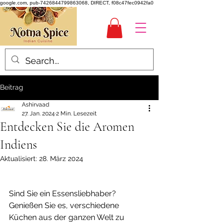
google.com, pub-7426844799863068, DIRECT, f08c47fec0942fa0
Beitrag
Ashirvaad
27. Jan. 2024
2 Min. Lesezeit
Entdecken Sie die Aromen
Indiens
Aktualisiert:
28. März 2024
Sind Sie ein Essensliebhaber? 
Genießen Sie es, verschiedene 
Küchen aus der ganzen Welt zu 