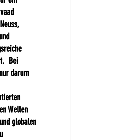
rvaad 
 Neuss, 
 und 
gsreiche 
.  Bei 
 nur darum 
tierten 
en Welten 
und globalen 
u 