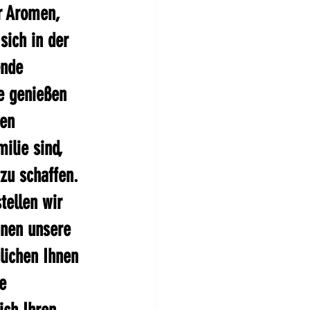
r Aromen, 
ich in der 
ende 
e genießen 
en 
ilie sind, 
zu schaffen. 
tellen wir 
hnen unsere 
lichen Ihnen 
e 