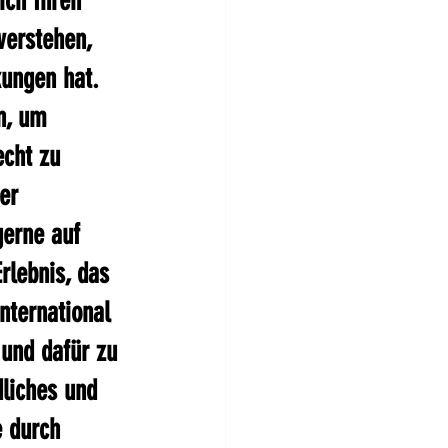
ich Ihren 
verstehen, 
kungen hat. 
n, um 
cht zu 
er 
erne auf 
rlebnis, das 
nternational 
 und dafür zu 
liches und 
e durch 