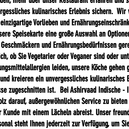
den, mehr über unser Restaurant erfahren und s
rgessliches kulinarisches Erlebnis sichern.  Wir 
einzigartige Vorlieben und Ernährungseinschrän
sere Speisekarte eine große Auswahl an Optione
n Geschmäckern und Ernährungsbedürfnissen gere
ch, ob Sie Vegetarier oder Veganer sind oder unt
gsmittelallergien leiden, unsere Köche gehen g
und kreieren ein unvergessliches kulinarisches E
se zugeschnitten ist.  Bei Ashirvaad Indische - I
olz darauf, außergewöhnlichen Service zu bieten
r Kunde mit einem Lächeln abreist. Unser freund
onal steht Ihnen jederzeit zur Verfügung, um Si