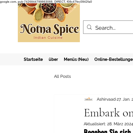
google.com, pub-7426844799863068, DIRECT, f08c47fec0942fa0
Startseite
über
Menüs (Neu)
Online-Bestellunge
All Posts
Ashirvaad
27. Jan.
Embark on
Aktualisiert:
28. März 202
Begeben Sie sich 