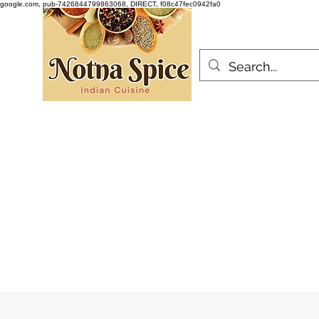
google.com, pub-7426844799863068, DIRECT, f08c47fec0942fa0