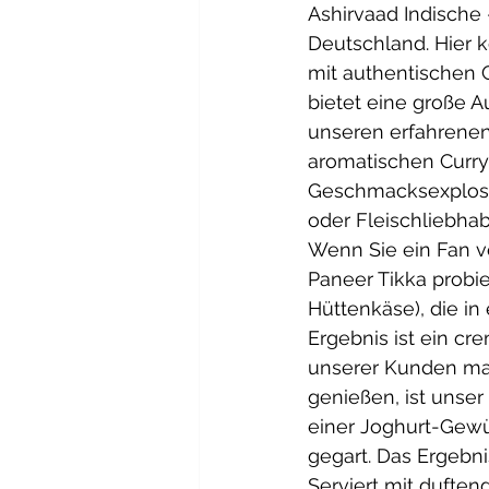
Ashirvaad Indische 
Deutschland. Hier k
mit authentischen 
bietet eine große A
unseren erfahrenen
aromatischen Currys
Geschmacksexplosion
oder Fleischliebhab
Wenn Sie ein Fan v
Paneer Tikka probie
Hüttenkäse), die in
Ergebnis ist ein cr
unserer Kunden mac
genießen, ist unse
einer Joghurt-Gewü
gegart. Das Ergebnis
Serviert mit duften