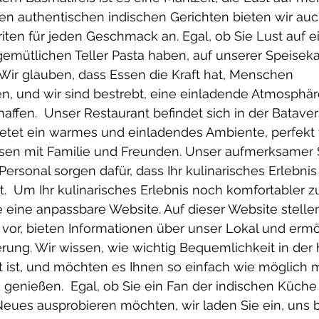
en authentischen indischen Gerichten bieten wir auc
riten für jeden Geschmack an. Egal, ob Sie Lust auf e
emütlichen Teller Pasta haben, auf unserer Speisekart
Wir glauben, dass Essen die Kraft hat, Menschen 
 und wir sind bestrebt, eine einladende Atmosphäre 
affen.  Unser Restaurant befindet sich in der Bataver
etet ein warmes und einladendes Ambiente, perfekt f
sen mit Familie und Freunden. Unser aufmerksamer 
Personal sorgen dafür, dass Ihr kulinarisches Erlebnis
.  Um Ihr kulinarisches Erlebnis noch komfortabler zu
e eine anpassbare Website. Auf dieser Website stellen
 vor, bieten Informationen über unser Lokal und erm
rung. Wir wissen, wie wichtig Bequemlichkeit in der 
t ist, und möchten es Ihnen so einfach wie möglich 
 genießen.  Egal, ob Sie ein Fan der indischen Küche
eues ausprobieren möchten, wir laden Sie ein, uns b