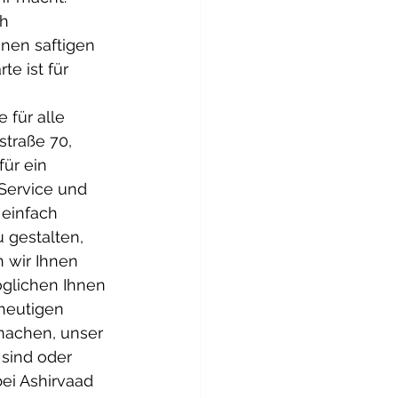
h 
inen saftigen 
e ist für 
für alle 
straße 70, 
ür ein 
Service und 
 einfach 
 gestalten, 
 wir Ihnen 
öglichen Ihnen 
heutigen 
machen, unser 
 sind oder 
ei Ashirvaad 