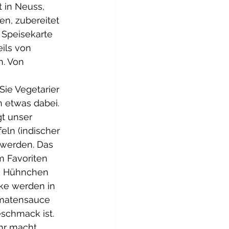
 in Neuss, 
n, zubereitet 
Speisekarte 
ils von 
. Von 
Sie Vegetarier 
 etwas dabei.  
t unser 
eln (indischer 
 werden. Das 
m Favoriten 
n Hühnchen 
ke werden in 
omatensauce 
eschmack ist. 
hr macht.  