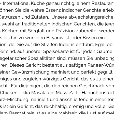
- International Kuche genau richtig, einem Restaurant
önnen Sie die wahre Essenz indischer Gerichte erlebe
Gewürzen und Zutaten.  Unsere abwechslungsreiche 
uswahl an traditionellen indischen Gerichten, die jewe
 Köchen mit Sorgfalt und Präzision zubereitet werden
 bis hin zu würzigen Biryanis ist jeder Bissen ein 
, der Sie auf die Straßen Indiens entführt. Egal, ob 
er sind, auf unserer Speisekarte ist für jeden Gaumen
egetarischer Spezialitäten sind, müssen Sie unbeding
ren. Dieses Gericht besteht aus saftigen Paneer-Würf
 einer Gewürzmischung mariniert und perfekt gegrillt
emiges und zugleich würziges Gericht, das es zu eine
ht.  Für diejenigen, die den reichen Geschmack vo
r Chicken Tikka Masala ein Muss. Zarte Hähnchenstüc
rz-Mischung mariniert und anschließend in einer T
 ist ein Gericht, das reichhaltig, cremig und voller G
dem Basmatireis ist es eine Mahlzeit, die Lust auf me