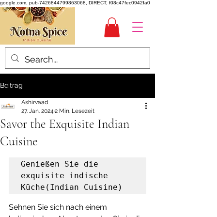
google.com, pub-7426844799863068, DIRECT, f08c47fec0942fa0
Beitrag
Ashirvaad
27. Jan. 2024
2 Min. Lesezeit
Savor the Exquisite Indian
Cuisine
Genießen Sie die 
exquisite indische 
Küche(Indian Cuisine)
Sehnen Sie sich nach einem 