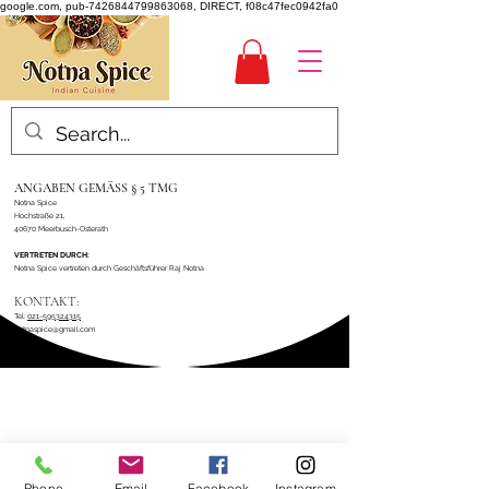
google.com, pub-7426844799863068, DIRECT, f08c47fec0942fa0
ANGABEN GEMÄSS § 5 TMG
Notna Spice
Hochstraße 21,
40670 Meerbusch-Osterath
VERTRETEN DURCH:
Notna Spice vertreten durch Geschäftsführer Raj Notna
KONTAKT:
Tel:
021-595324315
notnaspice@gmail.com
Phone
Email
Facebook
Instagram