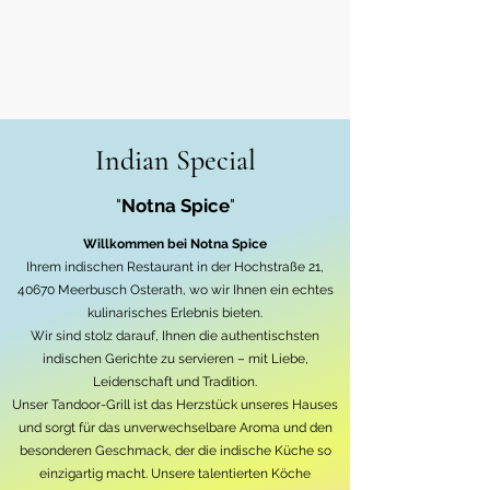
Indian Special
"
Notna Spice
"
Willkommen bei Notna
Spice
Ihrem indischen Restaurant in der Hochstraße 21,
40670 Meerbusch Osterath, wo wir Ihnen ein echtes
kulinarisches Erlebnis bieten.
Wir sind stolz darauf, Ihnen die authentischsten
indischen Gerichte zu servieren – mit Liebe,
Leidenschaft und Tradition.
Unser Tandoor-Grill ist das Herzstück unseres Hauses
und sorgt für das unverwechselbare Aroma und den
besonderen Geschmack, der die indische Küche so
einzigartig macht. Unsere talentierten Köche